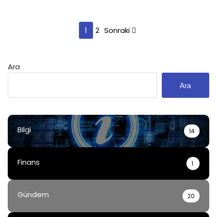
Yazı
1
2
Sonraki
sayfalaması
Ara
Ara
Bilgi
14
Finans
1
Gündem
20